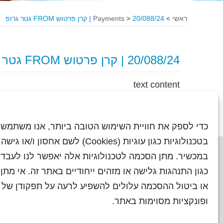
ראשי
>
20/088/24 | קרן פרטוש FROM גטר גרופ
>
Payments
20/088/24 | קרן פרטוש FROM גטר גרופ
text content
כדי לספק את חוויית השימוש הטובה ביותר, אנו משתמשי
בטכנולוגיות כגון עוגיות (Cookies) לשם אחסון ו/
במכשיר. מתן הסכמה לטכנולוגיות אלה יאפשר לנו לעבד 
כגון התנהגות גלישה או מזהים ייחודיים באתר זה. אי מת
או ביטול ההסכמה עלולים להשפיע לרעה על תפקודן של ת
ראשי
עיתוני שראל בעבר
השו
ופונקציות מסוימות באתר.