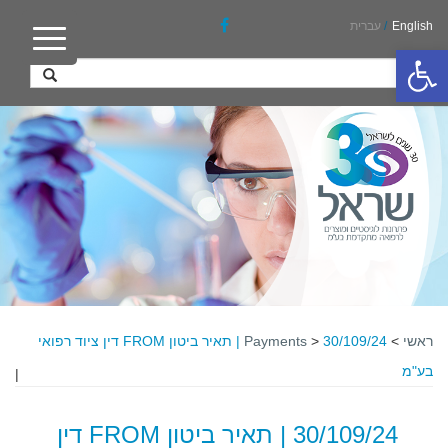
English
/
עברית
פתח סרגל נגישות
ראשי
>
>
Payments
30/109/24 | תאיר ביטון FROM דין ציוד רפואי
בע"מ
|
30/109/24 | תאיר ביטון FROM דין