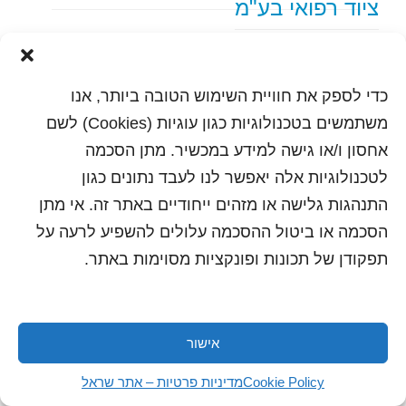
ציוד רפואי בע"מ
text content
כדי לספק את חוויית השימוש הטובה ביותר, אנו
הדפסה
שלח לחבר
משתמשים בטכנולוגיות כגון עוגיות (Cookies) לשם
אחסון ו/או גישה למידע במכשיר. מתן הסכמה
לטכנולוגיות אלה יאפשר לנו לעבד נתונים כגון
התנהגות גלישה או מזהים ייחודיים באתר זה. אי מתן
כל הזכויות שמורות לשראל 2018 | עיצוב ותכנות: סטודיו
"היוצרים"
הסכמה או ביטול ההסכמה עלולים להשפיע לרעה על
תפקודן של תכונות ופונקציות מסוימות באתר.
אישור
Cookie Policy
מדיניות פרטיות – אתר שראל