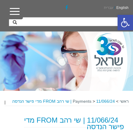
English
/
עברית
פתח סרגל נגישות
ראשי
>
11/066/24 | שי רהב FROM מדי פישר הנדסה
>
Payments
|
11/066/24 | שי רהב FROM מדי
פישר הנדסה