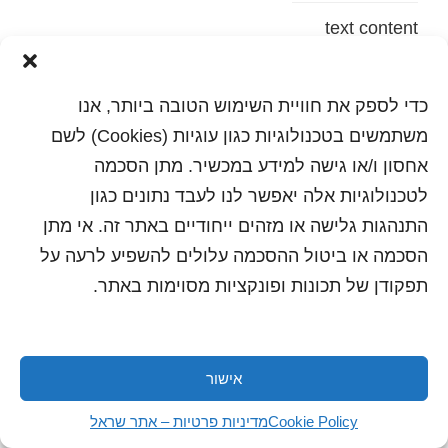
text content
הדפסה
שלח לחבר
כדי לספק את חוויית השימוש הטובה ביותר, אנו
משתמשים בטכנולוגיות כגון עוגיות (Cookies) לשם
אחסון ו/או גישה למידע במכשיר. מתן הסכמה
לטכנולוגיות אלה יאפשר לנו לעבד נתונים כגון
כל הזכויות שמורות לשראל 2018 | עיצוב ותכנות: סטודיו
"היוצרים"
התנהגות גלישה או מזהים ייחודיים באתר זה. אי מתן
הסכמה או ביטול ההסכמה עלולים להשפיע לרעה על
תפקודן של תכונות ופונקציות מסוימות באתר.
אישור
Cookie Policy
מדיניות פרטיות – אתר שראל