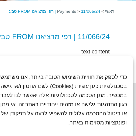
ראשי
>
11/066/24 | רפי מרציאנו FROM טבע
>
Payments
11/066/24 | רפי מרציאנו FROM טבע
text content
כדי לספק את חוויית השימוש הטובה ביותר, אנו משתמשי
בטכנולוגיות כגון עוגיות (Cookies) לשם אחסון ו/
במכשיר. מתן הסכמה לטכנולוגיות אלה יאפשר לנו לעבד 
כגון התנהגות גלישה או מזהים ייחודיים באתר זה. אי מת
או ביטול ההסכמה עלולים להשפיע לרעה על תפקודן של ת
ראשי
עיתוני שראל בעבר
השו
ופונקציות מסוימות באתר.