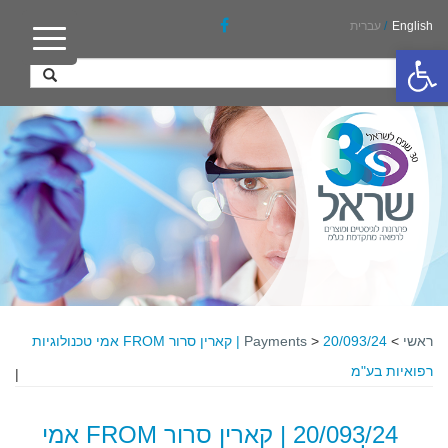
English
/
עברית
פתח סרגל נגישות
ראשי
>
>
Payments
20/093/24 | קארין סרור FROM אמי טכנולוגיות
רפואיות בע"מ
|
20/093/24 | קארין סרור FROM אמי