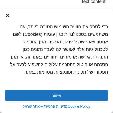
text content
הדפסה
שלח לחבר
כדי לספק את חוויית השימוש הטובה ביותר, אנו
משתמשים בטכנולוגיות כגון עוגיות (Cookies) לשם
אחסון ו/או גישה למידע במכשיר. מתן הסכמה
כל הזכויות שמורות לשראל 2018 | עיצוב ותכנות: סטודיו
לטכנולוגיות אלה יאפשר לנו לעבד נתונים כגון
"היוצרים"
התנהגות גלישה או מזהים ייחודיים באתר זה. אי מתן
הסכמה או ביטול ההסכמה עלולים להשפיע לרעה על
תפקודן של תכונות ופונקציות מסוימות באתר.
אישור
Cookie Policy
מדיניות פרטיות – אתר שראל