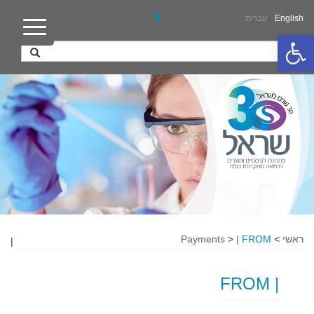
English
/
עברית
פתח סרגל נגישות
ראשי
>
| FROM
>
Payments
|
| FROM