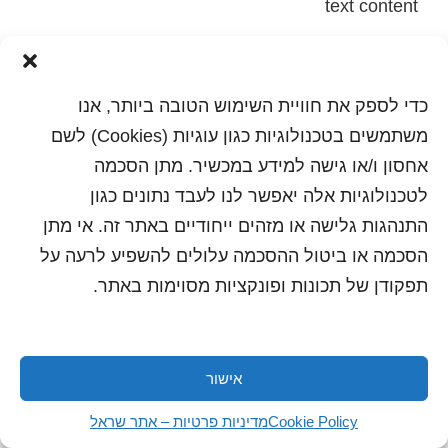
text content
הדפסה
שלח לחבר
כדי לספק את חוויית השימוש הטובה ביותר, אנו
משתמשים בטכנולוגיות כגון עוגיות (Cookies) לשם
אחסון ו/או גישה למידע במכשיר. מתן הסכמה
כל הזכויות שמורות לשראל 2018 | עיצוב ותכנות: סטודיו
לטכנולוגיות אלה יאפשר לנו לעבד נתונים כגון
"היוצרים"
התנהגות גלישה או מזהים ייחודיים באתר זה. אי מתן
הסכמה או ביטול ההסכמה עלולים להשפיע לרעה על
תפקודן של תכונות ופונקציות מסוימות באתר.
אישור
Cookie Policy
מדיניות פרטיות – אתר שראל