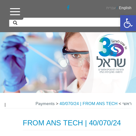
English
/
עברית
פתח סרגל נגישות
ראשי
>
40/070/24 | FROM ANS TECH
>
Payments
|
40/070/24 | FROM ANS TECH