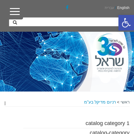
English
/
עברית
פתח סרגל נגישות
ראשי
>
רניום מדיקל בע"מ
|
catalog category 1
catalog-category