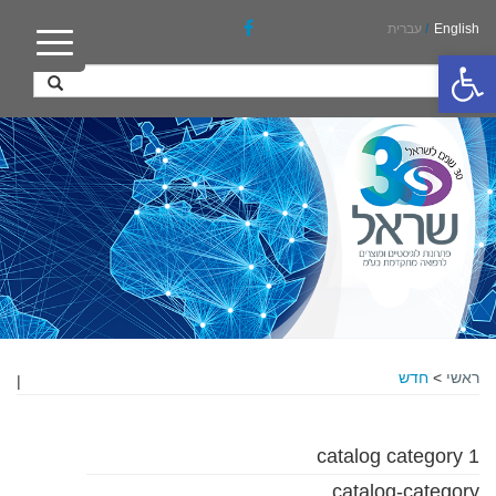
English
/
עברית
פתח סרגל נגישות
ראשי
>
חדש
|
catalog category 1
catalog-category