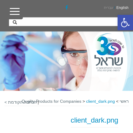
English
/
עברית
פתח סרגל נגישות
ראשי
>
client_dark.png
>
Quality Products for Companies
|
הכתבה הקודמת >
client_dark.png