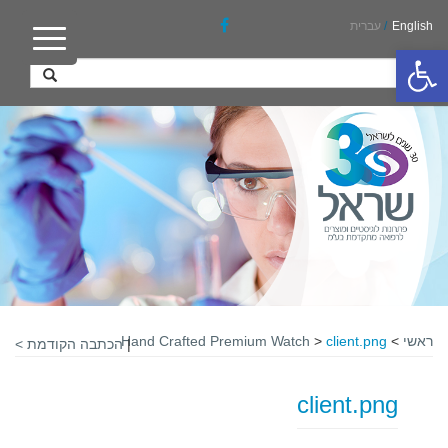
English
/
עברית
פתח סרגל נגישות
ראשי
>
client.png
>
Hand Crafted Premium Watch
|
הכתבה הקודמת >
client.png