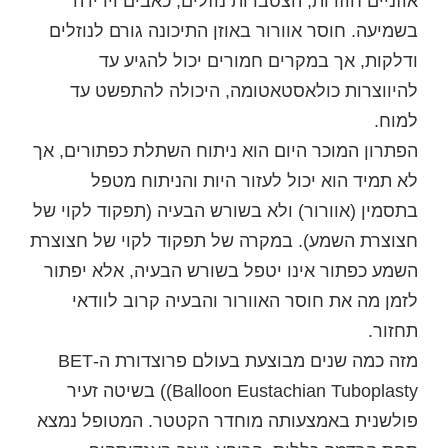
אוזניים חוזרות, הצטברות נוזלים, כאבים וירידה
בשמיעה. חוסר אוורור באוזן התיכונה גורם לנוזלים
ודלקות, אך במקרים חמורים יכול להגיע עד
להיווצרות כולאסטאטומה, היכולה להתפשט עד
למוח.
הפתרון המוכר היום הוא ניתוח השתלת כפתורים, אך
לא תמיד הוא יכול לעזור היות והניתוח מטפל
בתסמין (אוורור) ולא בשורש הבעיה (תפקוד לקוי של
חצוצרת השמע). במקרה של תפקוד לקוי של חצוצרת
השמע כפתור אינו יטפל בשורש הבעיה, אלא יפתור
לזמן מה את חוסר האוורור והבעיה קרוב לוודאי
תחזור.
מזה כמה שנים מבוצעת בעולם פרוצדורת ה-
BET
(Balloon Eustachian Tuboplasty
) בשיטה זעיר
פולשנית באמצעותה מוחדר הקטטר. המטופל נמצא