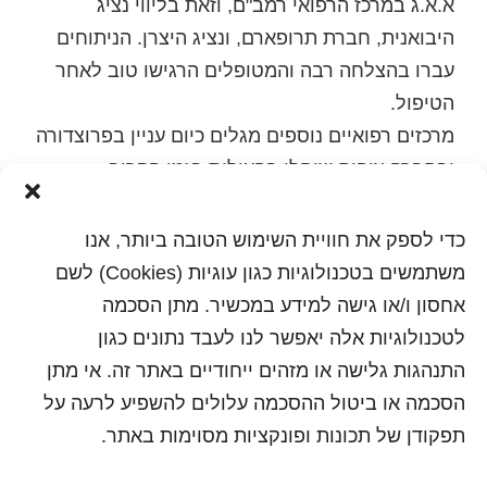
א.א.ג במרכז הרפואי רמב"ם, וזאת בליווי נציג
היבואנית, חברת תרופארם, ונציג היצרן. הניתוחים
עברו בהצלחה רבה והמטופלים הרגישו טוב לאחר
הטיפול.
מרכזים רפואיים נוספים מגלים כיום עניין בפרוצדורה
ובחברה צופים שיחלו בפעילות בזמן הקרוב.
ניתוח זה ייחודי לחברת 'תרופארם', מאחר והיא
מנגישה פתרון אמיתי המטפל בשורש הבעיה ולא
כדי לספק את חוויית השימוש הטובה ביותר, אנו
בתסמין.
משתמשים בטכנולוגיות כגון עוגיות (Cookies) לשם
למידע נוסף: סופי רובין, מנהלת תחום ציוד רפואי
אחסון ו/או גישה למידע במכשיר. מתן הסכמה
מתקדם ומתכלה 054-6722069, 09-8922069
לטכנולוגיות אלה יאפשר לנו לעבד נתונים כגון
sofi@sarel.co.il
התנהגות גלישה או מזהים ייחודיים באתר זה. אי מתן
הסכמה או ביטול ההסכמה עלולים להשפיע לרעה על
הדפסה
תפקודן של תכונות ופונקציות מסוימות באתר.
שלח לחבר