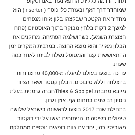
תחת הרדמה כללית, הרופא נעזר באנדוסקופ
שמוחדר דרך האף ובעזרת כלי נוסף (
inserter
) הוא
מחדיר את הקטטר שבקצהו בלון אותו מנפחים
למשך 2 דקות בלחץ מבוקר בתוך האוסטיום (פתח
חצוצרת השמע). כשהושלמה הפתיחה, מרוקנים את
הבלון מאויר והוא מוצא החוצה. במרבית המקרים זמן
ההתאוששות קצר והמטופל נשלח לביתו לאחר כמה
שעות.
עד כה בוצעו בעולם למעלה מ-40,000 פרוצדורות
בהצלחה וללא סיבוכים. הבלון קטטר ושאר הציוד
מיובא מחברת
Sppigel
&
Thies
חברה גרמנית בעלת
ניסיון רב שנים בתחום אף, אוזן וגרון.
בתחילת שנת 2017 בוצעו לראשונה בישראל שלושה
טיפולים בשיטה זו. הניתוחים נעשו על ידי דוקטור
מאוריסיו כהן, יחד עם צוות רופאים נוספים ממחלקת