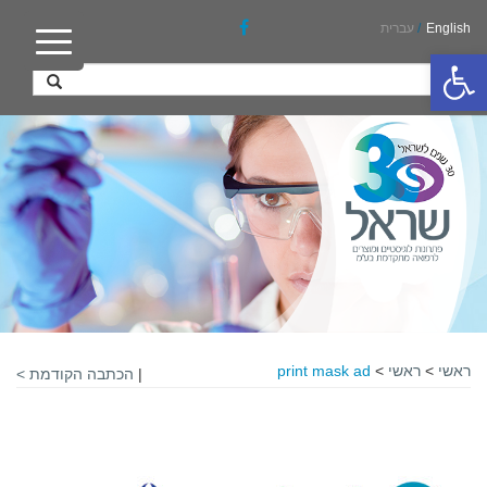
English
/
עברית
פתח סרגל נגישות
ראשי
>
ראשי
>
print mask ad
|
הכתבה הקודמת >