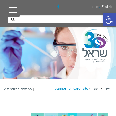
English
/
עברית
פתח סרגל נגישות
ראשי
>
ראשי
>
banner-for-sarel-site
|
הכתבה הקודמת >