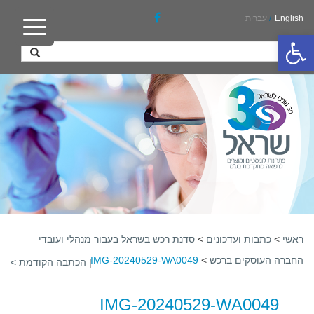
English
/
עברית
פתח סרגל נגישות
ראשי
>
כתבות ועדכונים
>
סדנת רכש בשראל בעבור מנהלי ועובדי
החברה העוסקים ברכש
>
IMG-20240529-WA0049
|
הכתבה הקודמת >
IMG-20240529-WA0049