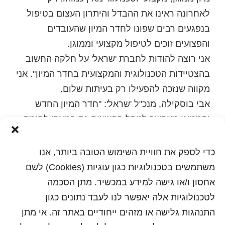
לאחרונה ראינו את ההבדל והיתרון העצום בטיפול
בנפגעים רבים שפונו לחדר המיון שהעובדים
והפצועים זוכים לטיפול מקצועי וממוגן.
אני רוצה להודות לחברת 'שראל' על חלקה החשוב
בהצטיידות הטכנולוגית והמקצועית בחדר המיון". אני
מקווה שנזכה להפעילו רק בעיתות שלום.
אבי בוסקילה, מנכ"ל 'שראל': "חדר המיון החדש
והממוגן מאפשר לטפל בפצועים גם במצבי לחימה
ואין ספק כי הוא יסייע להצלה ולשמירה על החולים
והפצועים מפני פגיעות נוספות. אני גאה כי לחברת
כדי לספק את חוויית השימוש הטובה ביותר, אנו
'שראל' ולעובדיה יש חלק משמעותי בתהליך התכנון
משתמשים בטכנולוגיות כגון עוגיות (Cookies) לשם
וההצטיידות של חדר המיון ומודה לד"ר חזי לוי, מנהל
אחסון ו/או גישה למידע במכשיר. מתן הסכמה
המרכז הרפואי, על שיתוף הפעולה הפורה בין שני
לטכנולוגיות אלה יאפשר לנו לעבד נתונים כגון
הגופים".
התנהגות גלישה או מזהים ייחודיים באתר זה. אי מתן