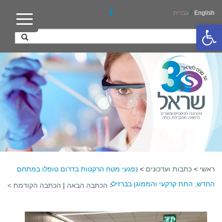
English
/
עברית
פתח סרגל נגישות
ראשי
>
כתבות ועדכונים
>
נפגעי מטח הרקטות בדרום טופלו במתחם
החדש, התת קרקעי והממוגן בברזילי
< הכתבה הבאה
|
הכתבה הקודמת >