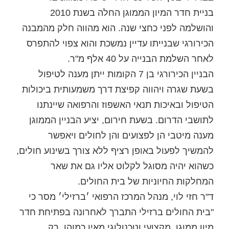
בניית חדר המיון הממוגן החלה בשנת 2010
והושלמה לפני כחצי שנה. הוא מהווה חלק מהמבנה
הכירורגי שבנייתו עדיין נמשכת והוא צפוי להתפרס
לאחר השלמת הבנייה על 40 אלף מ"ר.
הבניין הכירורגי בן 7 הקומות ייתן מענה לטיפול
בשעת שגרה ויהווה קפיצת דרך משמעותית ביכולות
הטיפול ובאיכות תנאי האשפוז והרפואה שיינתנו
לתושבי הדרום. בשעת חירום, יציע הבניין הממוגן
מענה מיטבי הן לפצועים והן לחולים ויאפשר
להמשיך לפעול באופן רציף ללא צורך בשינוע חולים,
כשהוא יהיה מסוגל לקלוט אליו גם את שאר
המחלקות החיוניות של בית החולים.
ד"ר חזי לוי, מנהל המרכז הרפואי ׳ברזילי׳ מסר כי
"בית החולים ברזילי התברך לאחרונה בפתיחת חדר
מיון ממוגן, מקצועי וטכנולוגי מאין כמוהו. רק