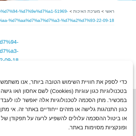
ראשי
>
מערכת האיכות
>
%d7%94-%d7%9e%d7%a1-51969-
aa-%d7%aa%d7%a7%d7%a3-%d7%a2%d7%93-22-09-18
d7%94-
d7%a3-
-09-18
כדי לספק את חוויית השימוש הטובה ביותר, אנו משתמשי
בטכנולוגיות כגון עוגיות (Cookies) לשם אחסון ו/
במכשיר. מתן הסכמה לטכנולוגיות אלה יאפשר לנו לעבד 
כגון התנהגות גלישה או מזהים ייחודיים באתר זה. אי מת
או ביטול ההסכמה עלולים להשפיע לרעה על תפקודן של ת
ראשי
עיתוני שראל בעבר
השו
ופונקציות מסוימות באתר.