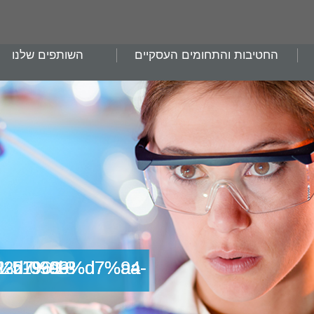
החטיבות והתחומים העסקיים
השותפים שלנו
a8%d7%99%d7%aa-%d7%aa%d7%a7%d7%a3-%d7%a2%d7%93-22-09-18