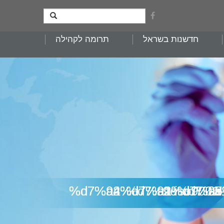
חדשנות בשראל
תרומה לקהילה
iso9001-%d7%aa%d7%a2%d7%95%d7%93%d7%aa-%d7%94%d7%a1%d7%9e%d7%9b%d7%94-%d7%9e%d7%a1-51969-%d7%a2%d7%91%d7%