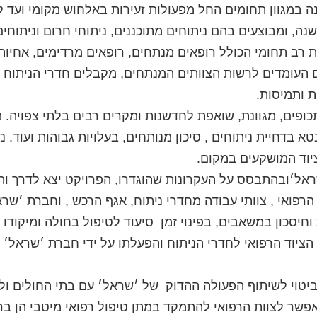
תוח פועלים 24 שעות ביממה, 365 יום בשנה, ומבוצעים בהם ניתוחים מתוכננים, ניתו
ת רב תחומי הכולל רופאים מנתחים, רופאים מרדימים, אחיות,
ים העומדים לרשות הצוותים המנתחים, מקבלים חדרי הניתוח 
ת ותמיסות.
 תכופים, מגוונת, שואפת לחדשנות ומקרים רבים בלתי צפויה. 
בדחיית ניתוחים , סיכון מנותחים, בעלויות גבוהות ועוד. 
יוד המושקעים במקום.
ראל׳ובהתבסס על העקרונות שהוגדרו, הפרויקט יצא לדרך והוב
רפואי , צוותי עבודה מחדרי ניתוח, אגף הרכש , וחברת ׳שר
חיסכון במשאבים, בפינוי זמן סיעוד לטיפול בחולה ומיקודו 
הציוד הרפואי לחדרי הניתוח והפעלתו על ידי חברת ׳שראל׳ ב
ביטוי לשיתוף הפעולה ההדוק של ׳שראל׳ עם בתי החולים ו
אפשר לצוות הרפואי להתמקד במתן טיפול רפואי מיטבי הן בר