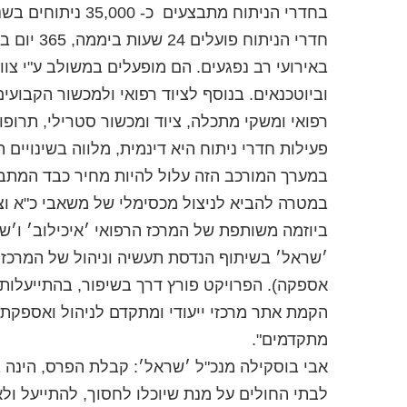
בחדרי הניתוח מתבצעים כ- 35,000 ניתוחים בשנה במגוון תחומים החל מפעולות זעירות באלחוש מקומי ועד להשתלת איברים.
חדרי הני
באירועי רב נפגעים. הם מופעלים במשולב ע"י צוו
וביוטכנאים. בנוסף לציוד רפואי ולמכשור הקבוע
רפואי ומשקי מתכלה, ציוד ומכשור סטרילי, תרופו
פעילות חדרי ניתוח היא דינמית, מלווה בשינויים
במערך המורכב הזה עלול להיות מחיר כבד המתבטא 
במטרה להביא לניצול מכסימלי של משאבי כ"א וצ
ביוזמה משותפת של המרכז הרפואי ׳איכילוב׳ ו׳ש
׳שראל׳ בשיתוף הנדסת תעשיה וניהול של המרכז ה
אספקה). הפרויקט פורץ דרך בשיפור, בהתייעלות ו
הקמת אתר מרכזי ייעודי ומתקדם לניהול ואספקת 
מתקדמים".
אבי בוסקילה מנכ"ל ׳שראל׳: קבלת הפרס, הינה 
לבתי החולים על מנת שיוכלו לחסוך, להתייעל ול