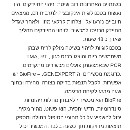
בשנתיים האחרונות רוב שיטת זיהוי החיידקים היו
נעשות בטכנולוגית אינקובציה לתרבית דם, ממצאים
חיוביים נזרעו על צלחות קרקעי מזון ולאחר שגדל
החיידק הכניסו למכשיר לזיהוי החיידקים תהליך
שארך כ 48 שעות.
בטכנולוגיות לזיהוי בשיטה מולקולרית שבהן
משתמשים כיום והוצגו בכנס כגון , TMA, RT
PCR שבאמצעותן פועלים מכשירים מתקדמים
,כדוגמת מכשירים ה BioFire – ,GENEXPERT יש
אפשרות לקבל תוצאת בדיקה בצורה מהירה ובתוך
שעה מרגע לקיחת הדגימה.
BioFire הוא מכשיר י לאבחון מחלות זיהומיות
סינדרומיות, חדש יחסית. הוא פשוט, מהיר מקיף,
יכול להשפיע על כל תחומי הטיפול בחולה ומספק
תוצאות מדויקות תוך כשעה בלבד. המכשיר יכול