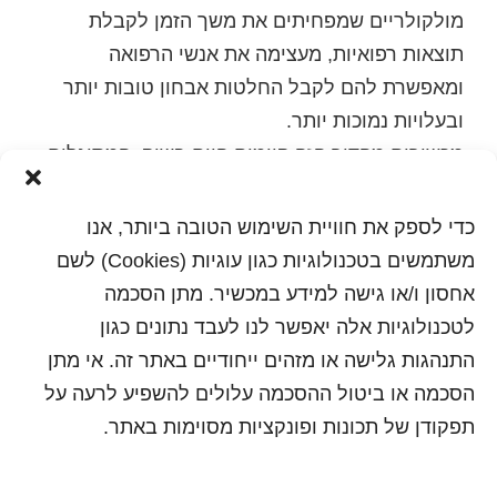
מולקולריים שמפחיתים את משך הזמן לקבלת
תוצאות רפואיות, מעצימה את אנשי הרפואה
ומאפשרת להם לקבל החלטות אבחון טובות יותר
ובעלויות נמוכות יותר.
מכשירים מהדור הזה קיימים היום בשוק, המסוגלים
לעשות בדיקות לוירוס שפעת, שעלת, הרפס 1+2
בתוך שעה מרגע הכנסת הדגימה עד לקבלת
כדי לספק את חוויית השימוש הטובה ביותר, אנו
התוצאה.
משתמשים בטכנולוגיות כגון עוגיות (Cookies) לשם
לפרטים: כוכבה רוזליו,
אחסון ו/או גישה למידע במכשיר. מתן הסכמה
מנהלת תחום מעבדות
לטכנולוגיות אלה יאפשר לנו לעבד נתונים כגון
טל: 054-6722008
התנהגות גלישה או מזהים ייחודיים באתר זה. אי מתן
הסכמה או ביטול ההסכמה עלולים להשפיע לרעה על
הדפסה
תפקודן של תכונות ופונקציות מסוימות באתר.
שלח לחבר