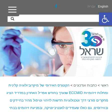
English
/
עברית
פתח סרגל נגישות
ראשי
>
כתבות ועדכונים
>
הקונגרס האירופי של מיקרוביולוגיה קלינית
ומחלות זיהומיות ECCMID שנערך בחודש אפריל האחרון במדריד הציג
מחקרים פורצי דרך וטכנולוגיות חדשות לזיהוי וטיפול מהיר בחיידקים
ובווירוסים, גם כאלו שעמידים לאנטיביוטיקה, ובמניעת זיהומים בבתי