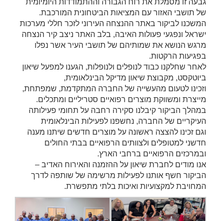
גבעה זו מסמלת את רוח הגבורה וההתמודדות היומיומית
של תושבי האזור עם המציאות הביטחונית המורכבת.
המשכנו לביקור באתר ההנצחה העירוני לזכר חללי מערכות
ישראל ונפגעי פעולות האיבה, בלב האתר ניצב קיר הנצחה
מרגש הנושא את שמותיהם של תושבי העיר אשר נפלו
בפגיעות הרקטות.
לאחר שחלקנו כבוד לנופלים ולנופלות, הגענו למפעל שיאון
ביוטקסט, מקבוצת שיאון מדיקל הבינלאומית,
וזכינו לטעום מהעשייה של החברה המתקדמת, שמפתחת,
מייצרת ומשווקת מוצרים רפואיים סטריליים ומתכלים.
במהלך הביקור קיבלנו סקירה רחבה על תחומי פעילותה
העיקריים של החברה, נחשפנו לפעילות הבינלאומית
וגם זכינו להצצה ראשונה על מוצרים חדשים שיתנו מענה
חדשני למטופלים ולצוותים הרפואיים בבתי החולים
ובמרכזים הרפואיים ברחבי הארץ.
אנו מודים לחברת שיאון על ההזמנה והאירוח האדיב –
הביקור חשף אותנו לפעילות מרשימה של שותפה לדרך
המחויבת למקצועיות ואיכות בלתי מתפשרת.