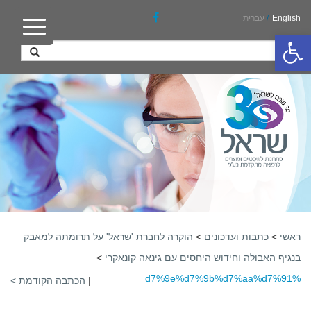
English
/
עברית
פתח סרגל נגישות
ראשי
>
כתבות ועדכונים
>
הוקרה לחברת 'שראל' על תרומתה למאבק
בנגיף האבולה וחידוש היחסים עם גינאה קונאקרי
>
%d7%9e%d7%9b%d7%aa%d7%91
|
הכתבה הקודמת >