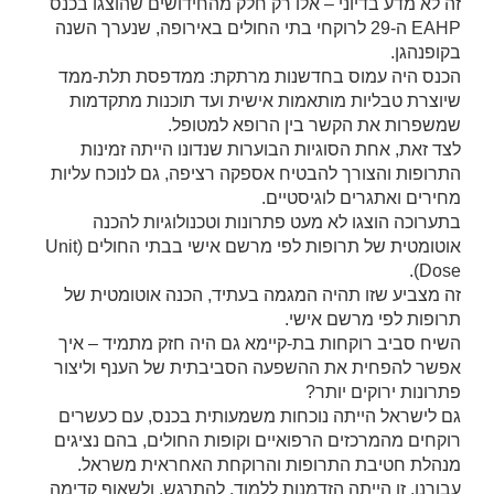
זה לא מדע בדיוני – אלו רק חלק מהחידושים שהוצגו בכנס
EAHP ה-29 לרוקחי בתי החולים באירופה, שנערך השנה
בקופנהגן.
הכנס היה עמוס בחדשנות מרתקת: ממדפסת תלת-ממד
שיוצרת טבליות מותאמות אישית ועד תוכנות מתקדמות
שמשפרות את הקשר בין הרופא למטופל.
לצד זאת, אחת הסוגיות הבוערות שנדונו הייתה זמינות
התרופות והצורך להבטיח אספקה רציפה, גם לנוכח עליות
מחירים ואתגרים לוגיסטיים.
בתערוכה הוצגו לא מעט פתרונות וטכנולוגיות להכנה
אוטומטית של תרופות לפי מרשם אישי בבתי החולים (Unit
Dose).
זה מצביע שזו תהיה המגמה בעתיד, הכנה אוטומטית של
תרופות לפי מרשם אישי.
השיח סביב רוקחות בת-קיימא גם היה חזק מתמיד – איך
אפשר להפחית את ההשפעה הסביבתית של הענף וליצור
פתרונות ירוקים יותר?
גם לישראל הייתה נוכחות משמעותית בכנס, עם כעשרים
רוקחים מהמרכזים הרפואיים וקופות החולים, בהם נציגים
מנהלת חטיבת התרופות והרוקחת האחראית משראל.
עבורנו, זו הייתה הזדמנות ללמוד, להתרגש, ולשאוף קדימה