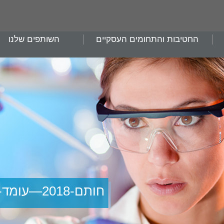
החטיבות והתחומים העסקיים
השותפים שלנו
חותם-2018—עומד-עברית