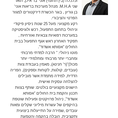
וכלכלה (בין תחומי) אוני' בר אילן, תואר
שני M.H.A. מנהל מערכות בריאות אוני'
בן גוריון , בוגר הכשרת דירקטורים למגזר
הפרטי והציבורי.
רקע מקצועי: מעל 25 שנות ניסיון פיקודי
וניהולי בתחום התפעול, רכש ולוגיסטיקה
במערכות רפואיות צבאיות ואזרחיות ,
תפקיד האחרון ראש אגף התפעול בבית
החולים "אסותא אשדוד".
מוטו ניהולי: " הרבה למדתי מרבותי
ומחברי יותר מרבותי ומתלמידי יותר
מכולן"(ר' חנינא), מאמין בעבודת צוות
(עובדים, קולגות, לקוחות וספקים), הפריה
הדדית, למידה מתמדת אשר מובילים
להצלחה עסקית ואישית.
הישגים מקצועיים בולטים: שותף בצוות
תכנון והקמת בית החולים "אסותא
אשדוד", ניהול פרויקטים ופעילות שוטפת
בהיקפים של עשרות מיליוני שקלים ומאות
עובדים ,שמירה על התייעלות ביצועית
ותקציבית, הובלה בהקמה והטמעת