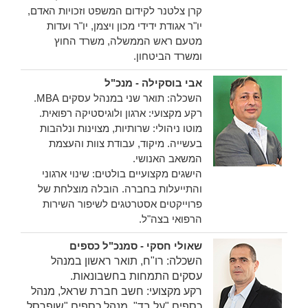
קרן צלטנר לקידום המשפט וזכויות האדם,
יו"ר אגודת ידידי מכון ויצמן, יו"ר ועדות
מטעם ראש הממשלה, משרד החוץ
ומשרד הביטחון.
אבי בוסקילה - מנכ"ל
השכלה: תואר שני במנהל עסקים MBA.
רקע מקצועי: ארגון ולוגיסטיקה רפואית.
מוטו ניהולי: שרותיות, מצוינות ונלהבות
בעשייה. מיקוד, עבודת צוות והעצמת
המשאב האנושי.
הישגים מקצועיים בולטים: שינוי ארגוני
והתייעלות בחברה. הובלה מוצלחת של
פרוייקטים אסטרטגים לשיפור השירות
הרפואי בצה"ל.
שאולי חסקי - סמנכ"ל כספים
השכלה: רו"ח, תואר ראשון במנהל
עסקים התמחות בחשבונאות.
רקע מקצועי: חשב חברת שראל, מנהל
כספים "על בד", מנהל כספים "שופרסל