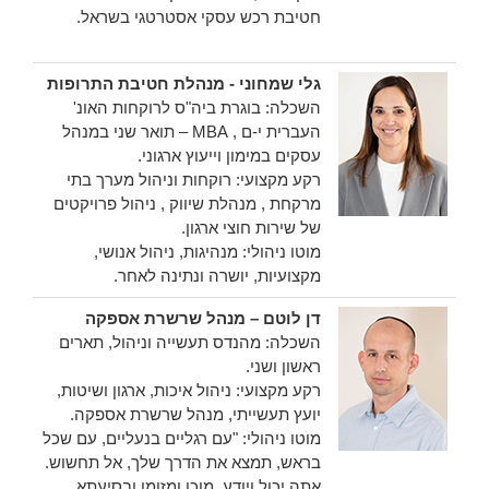
חטיבת רכש עסקי אסטרטגי בשראל.
גלי שמחוני - מנהלת חטיבת התרופות
השכלה: בוגרת ביה"ס לרוקחות האונ'
העברית י-ם , MBA – תואר שני במנהל
עסקים במימון וייעוץ ארגוני.
רקע מקצועי: רוקחות וניהול מערך בתי
מרקחת , מנהלת שיווק , ניהול פרויקטים
של שירות חוצי ארגון.
מוטו ניהולי: מנהיגות, ניהול אנושי,
מקצועיות, יושרה ונתינה לאחר.
דן לוטם – מנהל שרשרת אספקה
השכלה: מהנדס תעשייה וניהול, תארים
ראשון ושני.
רקע מקצועי: ניהול איכות, ארגון ושיטות,
יועץ תעשייתי, מנהל שרשרת אספקה.
מוטו ניהולי: "עם רגליים בנעליים, עם שכל
בראש, תמצא את הדרך שלך, אל תחשוש.
אתה יכול ויודע, מוכן ומזומן ובסיעתא