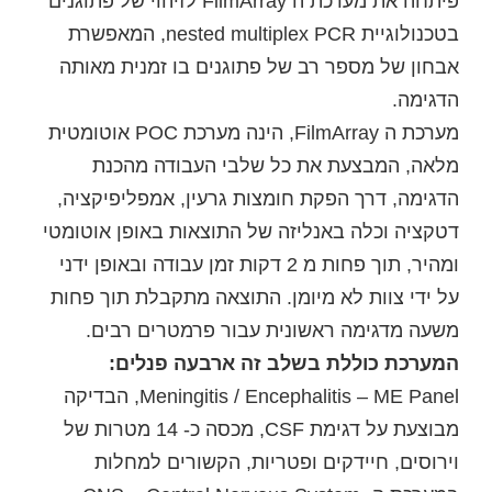
פיתחה את מערכת ה FilmArray לזיהוי של פתוגנים
בטכנולוגיית nested multiplex PCR, המאפשרת
אבחון של מספר רב של פתוגנים בו זמנית מאותה
הדגימה.
מערכת ה FilmArray, הינה מערכת POC אוטומטית
מלאה, המבצעת את כל שלבי העבודה מהכנת
הדגימה, דרך הפקת חומצות גרעין, אמפליפיקציה,
דטקציה וכלה באנליזה של התוצאות באופן אוטומטי
ומהיר, תוך פחות מ 2 דקות זמן עבודה ובאופן ידני
על ידי צוות לא מיומן. התוצאה מתקבלת תוך פחות
משעה מדגימה ראשונית עבור פרמטרים רבים.
המערכת כוללת בשלב זה ארבעה פנלים:
Meningitis / Encephalitis – ME Panel, הבדיקה
מבוצעת על דגימת CSF, מכסה כ- 14 מטרות של
וירוסים, חיידקים ופטריות, הקשורים למחלות