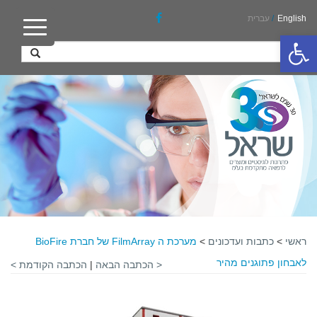
English
/
עברית
פתח סרגל נגישות
ראשי
>
כתבות ועדכונים
>
מערכת ה FilmArray של חברת BioFire
לאבחון פתוגנים מהיר
< הכתבה הבאה
|
הכתבה הקודמת >