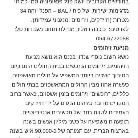
בחודשים הקרובים יושק פנל פנאומוניה סמי-כמותי
מדגימות ישירות של כיח / BAL – הפנל יזהה 34
מטרות (חיידקים, וירוסים ומנגנוני עמידות).
לפרטים: כוכבה רוזליו, מנהלת תחום מעבדות טל:
054-6722088
מניעת זיהומים
נושא חשוב נוסף שנדון בכנס הוא נושא מניעת
הזיהומים. זיהומים הנרכשים בבית החולים הינם כיום
הסיבוך השכיח ביותר המשפיע על חולים מאושפזים.
כעשרה אחוז מבין החולים המתאשפזים בבתי חולים
כלליים, "רוכשים" זיהומים בזמן אשפוזם, כאשר ברוב
המקרים מדובר בזיהום הנגרם על ידי חיידקים
העמידים לטווח רחב של תכשירים אנטיביוטיים.
תופעה זו משפיעה על כשני מיליון אנשים בשנה
בארצות הברית, עם תמותה של כ-90,000 איש בשנה