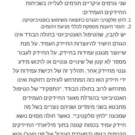
שני גורמים עיקריים תורמים לעלייה בשכיחות
החיידקים העמידים:
לחץ סלקטיבי הנגרם כתוצאה משימוש באנטיביוטיקה.
חוסר היענות מספקת לכללי מניעת זיהומים.
יש להבין, שהטיפול האנטיביוטי בחולה הבודד אינו
הגורם הישיר להיווצרות החיידק העמיד. על מנת
שייווצר מנגנון עמידות בחיידק, על החיידק לעבור
מספר לא קטן של שינויים גנטיים או לרכוש מידע
גנטי מחיידק אחר. תהליך זה של רכישת עמידות על
ידי חיידק הוא כזה המתרחש לעיתים רחוקות ואינו
מתרחש לרוב בחולה הבודד. "התפקיד" של הטיפול
האנטיביוטי בהגדלת מאגר החיידקים העמידים
מתבטא בשני מימדים ושניהם נוצרים בשל מה
שמכונה "לחץ סלקטיבי". כאשר חולה מסוים נושא
חיידק עמיד בכמות קטנה בתוך מיליארדי החיידקים
הקיימים בגופו (במערכת העיכול ועל פני העור) והוא