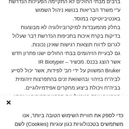
ברבים מבתי החולים לא התקיימה הפעילות הנדרשת
ע"י משרד הבריאות בנושא ניהול השמוש
באנטיביוטיקה במוסד.
בחלק מהמעבדות למיקרוביולוגיה לא מבוצעות
בדיקות בקרת איכות בתכיפות הנדרשת דבר שעלול
לגרום לדווח תוצאות רגישות שאינן נכונות.
גם לבעיית הזיהומים בבתי החולים ישנו פתרון חדש
אשר הוצג בכנס. מכשיר IR Biotyper –
Bruker המשווק על ידי חב' לפידות, אשר יכול לסייע
לביה"ח בזיהוי ובהשוואת זנים בהתפרצות זיהומית
בביה"ח ויכולת ביצוע מחקרים אפידמיולוגיים.
המכשיר עובד בטכנולוגית ספקטרוסקופיה אינפרא
אדום ויכולת זיהוי של תתי סוגים של זני חיידקים
שונים עד לרזולוציה הכי נמוכה לצורך הזיהוי. בנוסף
כדי לספק את חוויית השימוש הטובה ביותר, אנו
המכשיר יכול לדווח לביה"ח האם זן זה היה קיים
משתמשים בטכנולוגיות כגון עוגיות (Cookies) לשם